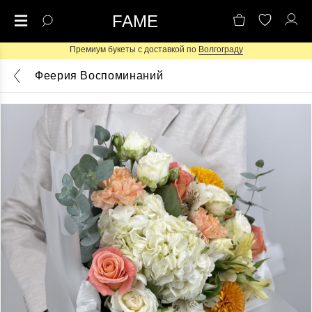
FAME
Премиум букеты с доставкой по
Волгограду
Феерия Воспоминаний