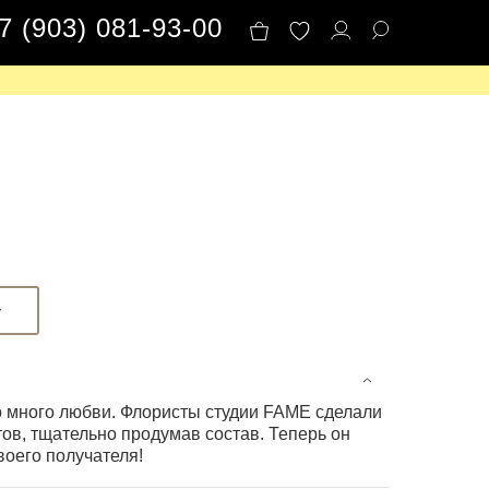
7 (903) 081-93-00
у
о много любви. Флористы студии FAME сделали
тов, тщательно продумав состав. Теперь он
воего получателя!