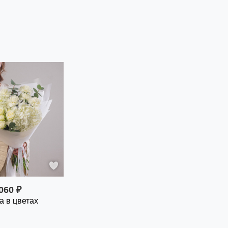
060 ₽
 в цветах