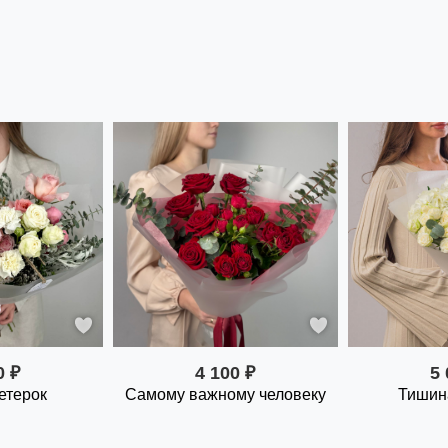
0 ₽
4 100 ₽
5 
етерок
Самому важному человеку
Тишина