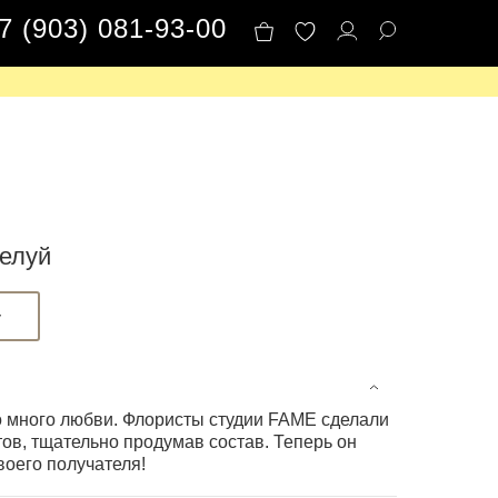
7 (903) 081-93-00
елуй
у
о много любви. Флористы студии FAME сделали
тов, тщательно продумав состав. Теперь он
воего получателя!