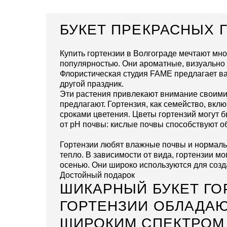
Кому
По составу
БУКЕТ ПРЕКРАСНЫХ 
Популярное
Купить гортензии в Волгограде мечтают мно
популярностью. Они ароматные, визуально 
Флористическая студия FAME предлагает ва
другой праздник.
Эти растения привлекают внимание своими 
предлагают. Гортензия, как семейство, вкл
сроками цветения. Цветы гортензий могут 
от pH почвы: кислые почвы способствуют о
Гортензии любят влажные почвы и нормальн
тепло. В зависимости от вида, гортензии м
осенью. Они широко используются для созда
Достойный подарок
ШИКАРНЫЙ БУКЕТ ГОР
ГОРТЕНЗИИ ОБЛАДА
ШИРОКИМ СПЕКТРОМ 