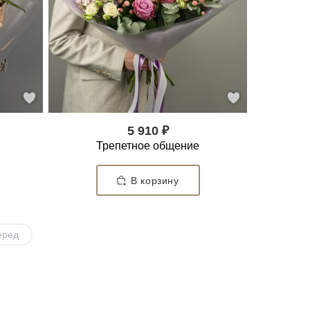
5 910 ₽
Трепетное общение
В корзину
еред