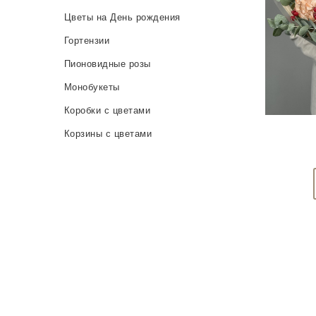
Цветы на День рождения
Гортензии
Пионовидные розы
Монобукеты
Коробки с цветами
Корзины с цветами
Букеты невесты
Express
Вазы
Декоративные композиции
Микс
День матери
Импорт