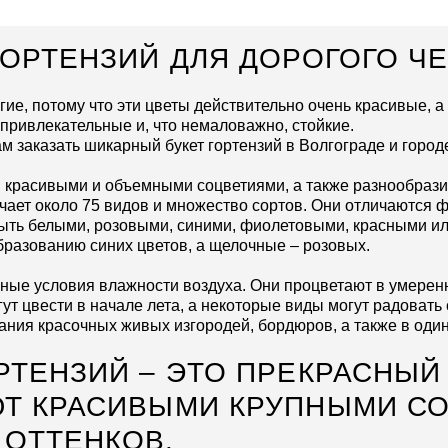
ГОРТЕНЗИЙ ДЛЯ ДОРОГОГО Ч
гие, потому что эти цветы действительно очень красивые, 
привлекательные и, что немаловажно, стойкие.
м заказать шикарный букет гортензий в Волгограде и горо
красивыми и объемными соцветиями, а также разнообразие
ючает около 75 видов и множество сортов. Они отличаются ф
быть белыми, розовыми, синими, фиолетовыми, красными ил
бразованию синих цветов, а щелочные – розовых.
ые условия влажности воздуха. Они процветают в умеренн
огут цвести в начале лета, а некоторые виды могут радоват
ния красочных живых изгородей, бордюров, а также в один
ТЕНЗИЙ – ЭТО ПРЕКРАСНЫЙ 
ЮТ КРАСИВЫМИ КРУПНЫМИ С
ОТТЕНКОВ.