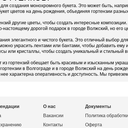
 для создания монохромного букета. Это может быть, напри
кет цветов на день рождения, объединяя гортензии разных
ензий другие цветы, чтобы создать интересные композиции.
о-настоящему дорогой подарок в городе Волжский, но его 
ания элегантного и чистого букета. Это отличный выбор д
можно украсить лентами или бантами, чтобы добавить ему и
усы или кристаллы, чтобы создать уникальный и стильный в
ет из гортензий обещает быть красивым и изысканным укр
ь гортензии в Волгограде и в городе Волжский на день рожд
нее характерна оперативность и доступность. Мы привезем
мендации
О нас
Документы
а
Вакансии
Политика обработк
 хранению
Контакты
Оферта