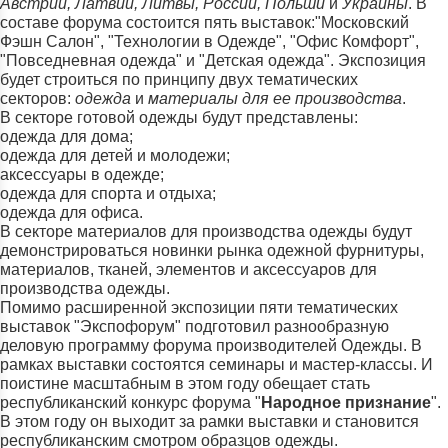
Австрии, Латвии, Литвы, России, Польши
и
Украины
. В
составе форума состоится пять выставок:"Московский
Фэшн Салон", "Технологии в Одежде", "Офис Комфорт",
"Повседневная одежда" и "Детская одежда". Экспозиция
будет строиться по принципу двух тематических
секторов:
одежда
и
материалы для ее производства
.
В секторе готовой одежды будут представлены:
одежда для дома;
одежда для детей и молодежи;
аксессуары в одежде;
одежда для спорта и отдыха;
одежда для офиса.
В секторе материалов для производства одежды будут
демонстрироваться новинки рынка одежной фурнитуры,
материалов, тканей, элементов и аксессуаров для
производства одежды.
Помимо расширенной экспозиции пяти тематических
выставок "Экспофорум" подготовил разнообразную
деловую программу форума производителей Одежды. В
рамках выставки состоятся семинары и мастер-классы. И
поистине масштабным в этом году обещает стать
республиканский конкурс форума "
Народное признание
".
В этом году он выходит за рамки выставки и становится
республиканским смотром образцов одежды.